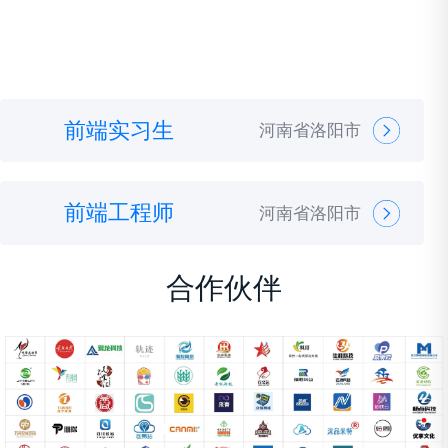
前端实习生
河南省洛阳市
职位要求：
前端工程师
河南省洛阳市
1、应届生或在校实习生
2、计算机、软件工程等相关专业大专以上学历
合作伙伴
职位要求：
岗位职责：
1、精通uniapp框架，多端开发
1、 负责前端页面开发，根据公司业务需求，负
2、熟悉主流vue框架
责前端代码编写，按时保质完成开发任务。
3、3年以上工作经验
2、负责项目功能模块程序的开发、测试、上线
岗位职责：
及维护；