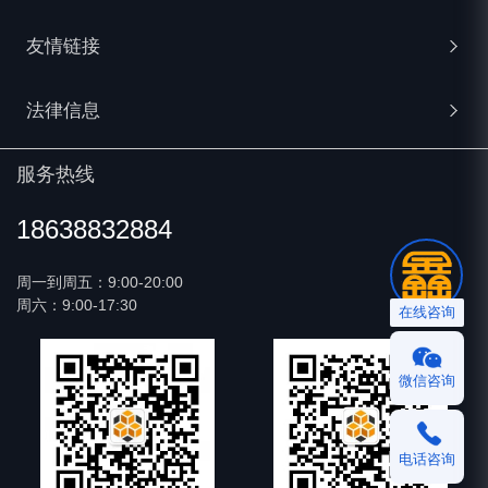
5、舒适休闲高大上的办公环境，简单平等的工
7、6个月实习时间边学边做，越努力收获越多，
作氛围，nice的管理者&同事
友情链接
5%项目提成做为工资
加入我们
6、各种技术大咖，完整的任职资格&培养体系，
8、不是培训机构，没有任何学习成本，没有任
法律信息
助推学习与成长
何费用
微信支付合作伙伴
7、业务丰富，有实践成就自己的机会
实习收获：
服务热线
支付宝服务商平台
法律声明
我们心中的你：
1、收获大厂开发经验
18638832884
1、对开发有追求：不满足于当下所知，热衷学
2、3-5个项目实战经验【APP、小程序、网页
鑫AI数字人
服务协议
习新技术，敢于探索钻研。
等】
周一到周五：9:00-20:00
周六：9:00-17:30
在线咨询
2、对作品有洁癖：对自己和团队成员的作品都
智慧鑫餐饮系统
3、精通JavaScript、HTML、CSS、主流web技
有很高的要求，敢于挑战，追求极致，死磕到
术
底。
微信咨询
4、熟练使用常用的前端框架库，例如：VUE、
3、对自己有要求：喜欢阅读各种优秀设计作
jQuery、seajs、angularjs
品，富有好奇心。
电话咨询
福利待遇：