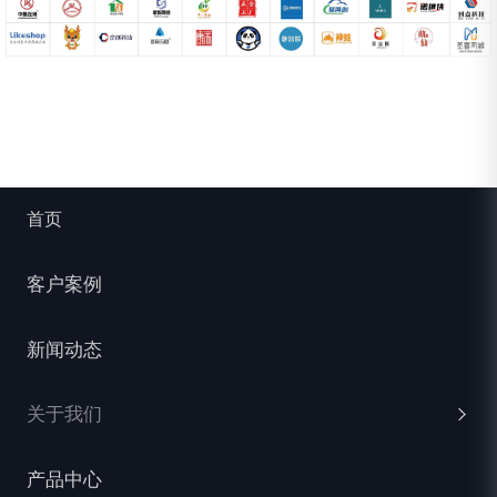
1、 负责前端页面开发，根据公司业务需求，负
3、维护和优化现有系统，快速处理修复BUG；
责前端代码编写，按时保质完成开发任务。
4、完成其它技术支持工作。
2、负责项目功能模块程序的开发、测试、上线
实习基本时间流程：
及维护；
1、第一个月个月入门学习，（html/css/js基础学
3、维护和优化现有系统，快速处理修复BUG；
习）
首页
4、完成其它技术支持工作。
2、第二个月熟悉服务器基本操作，创建个人博
我们的土壤：
客小程序
客户案例
1、项目分红
3、第三个月对接CMS制作响应式企业网站
新闻动态
2、入职购买五险、+商业保险（意外险）
4、第四个月学习小程序开发，项目实操，前后
端联调接口
3、享受丰富的下午茶，通讯补贴、加班福利等
关于我们
5、第五个月学习vue框架，开发企业级应用
4、有年度健康体检、旅游经费、精美的节假日
礼品
6、第六个月综合练习，复盘项目，整理简历
产品中心
企业介绍